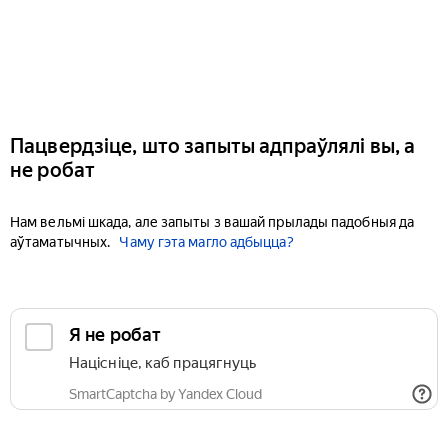
Пацвердзіце, што запыты адпраўлялі вы, а
не робат
Нам вельмі шкада, але запыты з вашай прылады падобныя да
аўтаматычных.
Чаму гэта магло адбыцца?
Я не робат
Націсніце, каб працягнуць
SmartCaptcha by Yandex Cloud