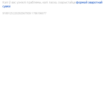
Калі ў вас узніклі праблемы, калі ласка, скарыстайце
формай зваротнай
сувязі
9189125220292567939
:
1786196077