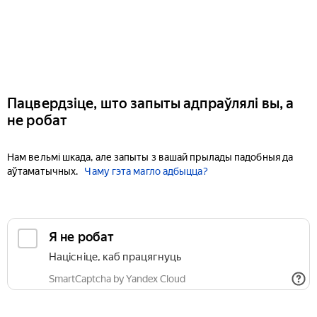
Пацвердзіце, што запыты адпраўлялі вы, а
не робат
Нам вельмі шкада, але запыты з вашай прылады падобныя да
аўтаматычных.
Чаму гэта магло адбыцца?
Я не робат
Націсніце, каб працягнуць
SmartCaptcha by Yandex Cloud