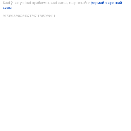
Калі ў вас узніклі праблемы, калі ласка, скарыстайце
формай зваротнай
сувязі
9173913896284371747
:
1785969411