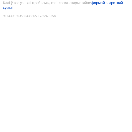
Калі ў вас узніклі праблемы, калі ласка, скарыстайце
формай зваротнай
сувязі
9174306303555435565
:
1785975258