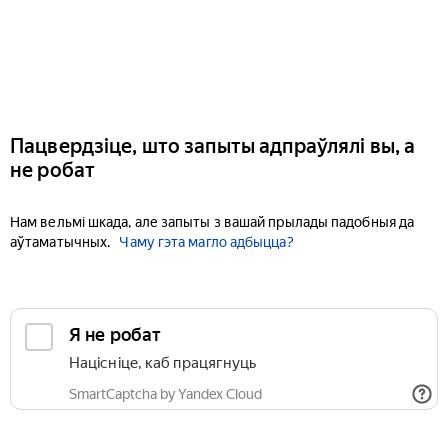
Пацвердзіце, што запыты адпраўлялі вы, а
не робат
Нам вельмі шкада, але запыты з вашай прылады падобныя да
аўтаматычных.
Чаму гэта магло адбыцца?
Я не робат
Націсніце, каб працягнуць
SmartCaptcha by Yandex Cloud