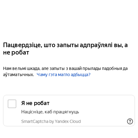
Пацвердзіце, што запыты адпраўлялі вы, а
не робат
Нам вельмі шкада, але запыты з вашай прылады падобныя да
аўтаматычных.
Чаму гэта магло адбыцца?
Я не робат
Націсніце, каб працягнуць
SmartCaptcha by Yandex Cloud