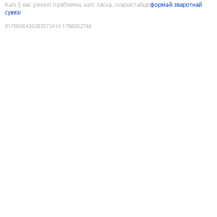
Калі ў вас узніклі праблемы, калі ласка, скарыстайце
формай зваротнай
сувязі
9179506426283572414
:
1786052746