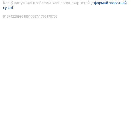
Калі ў вас узніклі праблемы, калі ласка, скарыстайце
формай зваротнай
сувязі
9187422699618510887
:
1786170708