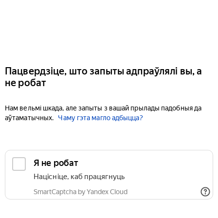
Пацвердзіце, што запыты адпраўлялі вы, а
не робат
Нам вельмі шкада, але запыты з вашай прылады падобныя да
аўтаматычных.
Чаму гэта магло адбыцца?
Я не робат
Націсніце, каб працягнуць
SmartCaptcha by Yandex Cloud