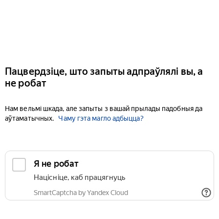
Пацвердзіце, што запыты адпраўлялі вы, а
не робат
Нам вельмі шкада, але запыты з вашай прылады падобныя да
аўтаматычных.
Чаму гэта магло адбыцца?
Я не робат
Націсніце, каб працягнуць
SmartCaptcha by Yandex Cloud