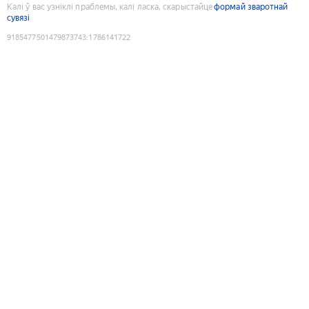
Калі ў вас узніклі праблемы, калі ласка, скарыстайце
формай зваротнай
сувязі
9185477501479873743
:
1786141722