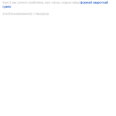
Калі ў вас узніклі праблемы, калі ласка, скарыстайце
формай зваротнай
сувязі
9197879440804944355
:
1786326526