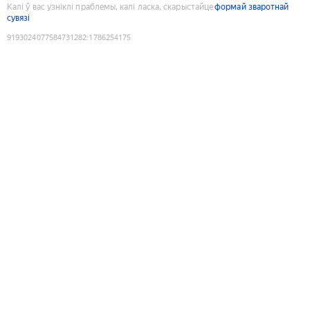
Калі ў вас узніклі праблемы, калі ласка, скарыстайце
формай зваротнай
сувязі
9193024077584731282
:
1786254175