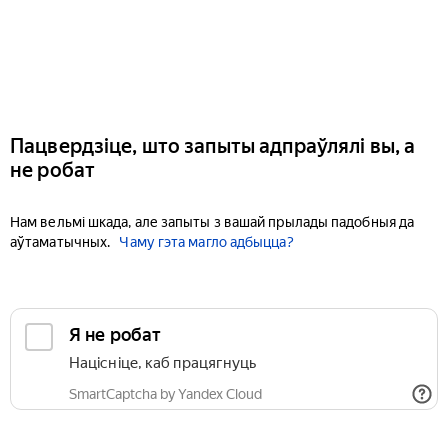
Пацвердзіце, што запыты адпраўлялі вы, а
не робат
Нам вельмі шкада, але запыты з вашай прылады падобныя да
аўтаматычных.
Чаму гэта магло адбыцца?
Я не робат
Націсніце, каб працягнуць
SmartCaptcha by Yandex Cloud