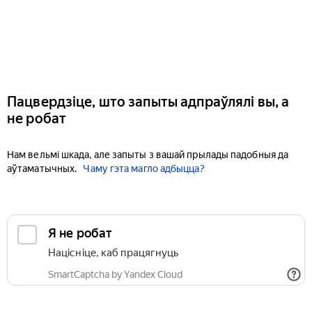
Пацвердзіце, што запыты адпраўлялі вы, а
не робат
Нам вельмі шкада, але запыты з вашай прылады падобныя да
аўтаматычных.
Чаму гэта магло адбыцца?
Я не робат
Націсніце, каб працягнуць
SmartCaptcha by Yandex Cloud