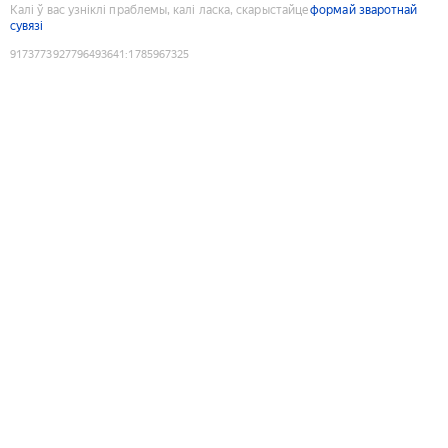
Калі ў вас узніклі праблемы, калі ласка, скарыстайце
формай зваротнай
сувязі
9173773927796493641
:
1785967325