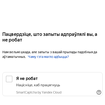
Пацвердзіце, што запыты адпраўлялі вы, а
не робат
Нам вельмі шкада, але запыты з вашай прылады падобныя да
аўтаматычных.
Чаму гэта магло адбыцца?
Я не робат
Націсніце, каб працягнуць
SmartCaptcha by Yandex Cloud