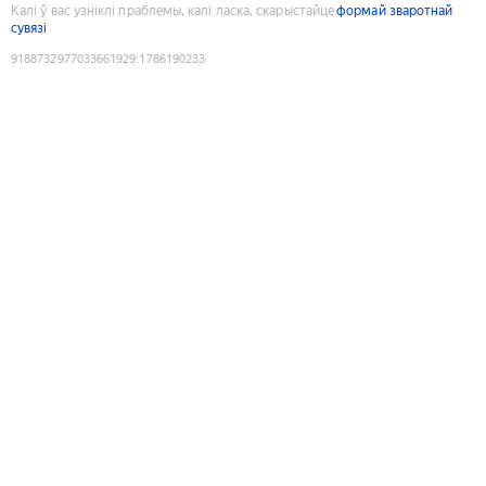
Калі ў вас узніклі праблемы, калі ласка, скарыстайце
формай зваротнай
сувязі
9188732977033661929
:
1786190233