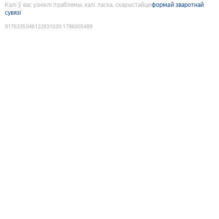
Калі ў вас узніклі праблемы, калі ласка, скарыстайце
формай зваротнай
сувязі
9176335046122831020
:
1786005489