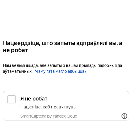
Пацвердзіце, што запыты адпраўлялі вы, а
не робат
Нам вельмі шкада, але запыты з вашай прылады падобныя да
аўтаматычных.
Чаму гэта магло адбыцца?
Я не робат
Націсніце, каб працягнуць
SmartCaptcha by Yandex Cloud