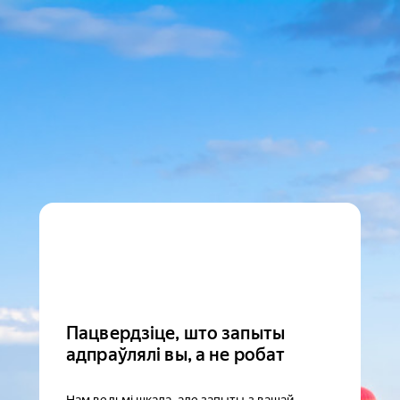
Пацвердзіце, што запыты
адпраўлялі вы, а не робат