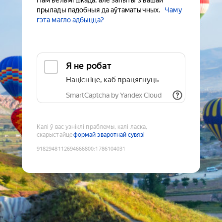
Нам вельмі шкада, але запыты з вашай
прылады падобныя да аўтаматычных.
Чаму
гэта магло адбыцца?
Я не робат
Націсніце, каб працягнуць
SmartCaptcha by Yandex Cloud
Калі ў вас узніклі праблемы, калі ласка,
скарыстайце
формай зваротнай сувязі
9182948112694666800
:
1786104031