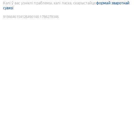
Калі ў вас узніклі праблемы, калі ласка, скарыстайце
формай зваротнай
сувязі
9194646154126490148
:
1786278346