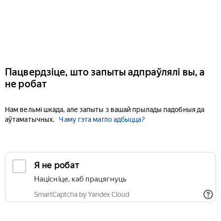
Пацвердзіце, што запыты адпраўлялі вы, а
не робат
Нам вельмі шкада, але запыты з вашай прылады падобныя да
аўтаматычных.
Чаму гэта магло адбыцца?
Я не робат
Націсніце, каб працягнуць
SmartCaptcha by Yandex Cloud