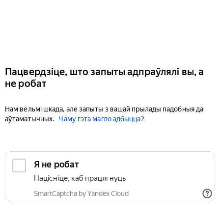
Пацвердзіце, што запыты адпраўлялі вы, а
не робат
Нам вельмі шкада, але запыты з вашай прылады падобныя да
аўтаматычных.
Чаму гэта магло адбыцца?
Я не робат
Націсніце, каб працягнуць
SmartCaptcha by Yandex Cloud