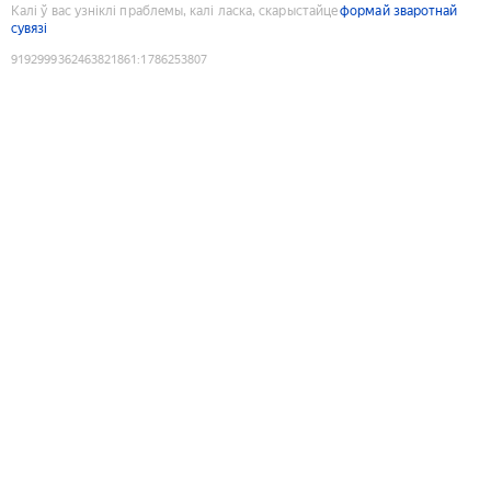
Калі ў вас узніклі праблемы, калі ласка, скарыстайце
формай зваротнай
сувязі
9192999362463821861
:
1786253807