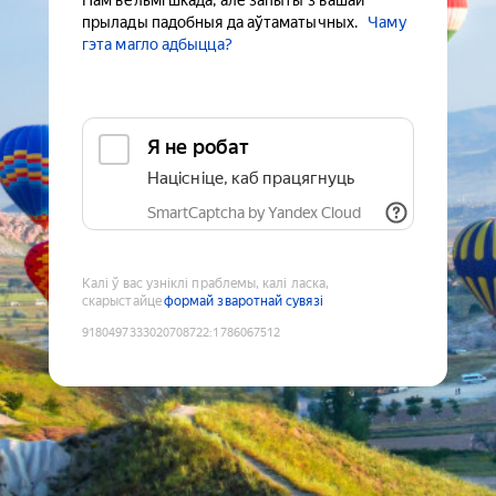
Нам вельмі шкада, але запыты з вашай
прылады падобныя да аўтаматычных.
Чаму
гэта магло адбыцца?
Я не робат
Націсніце, каб працягнуць
SmartCaptcha by Yandex Cloud
Калі ў вас узніклі праблемы, калі ласка,
скарыстайце
формай зваротнай сувязі
9180497333020708722
:
1786067512