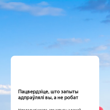
Пацвердзіце, што запыты
адпраўлялі вы, а не робат