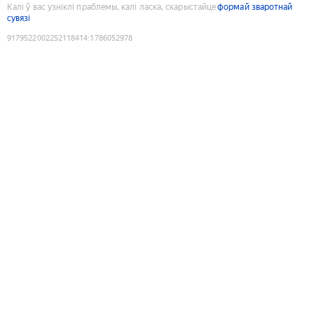
Калі ў вас узніклі праблемы, калі ласка, скарыстайце
формай зваротнай
сувязі
9179522002252118414
:
1786052978