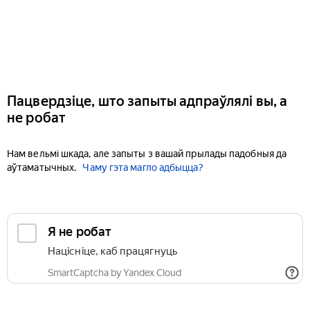
Пацвердзіце, што запыты адпраўлялі вы, а
не робат
Нам вельмі шкада, але запыты з вашай прылады падобныя да
аўтаматычных.
Чаму гэта магло адбыцца?
Я не робат
Націсніце, каб працягнуць
SmartCaptcha by Yandex Cloud