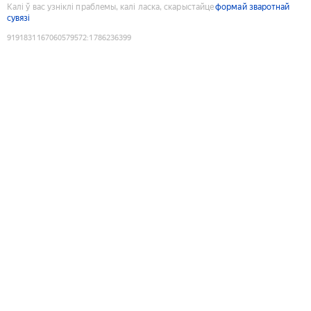
Калі ў вас узніклі праблемы, калі ласка, скарыстайце
формай зваротнай
сувязі
9191831167060579572
:
1786236399