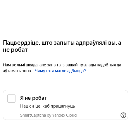
Пацвердзіце, што запыты адпраўлялі вы, а
не робат
Нам вельмі шкада, але запыты з вашай прылады падобныя да
аўтаматычных.
Чаму гэта магло адбыцца?
Я не робат
Націсніце, каб працягнуць
SmartCaptcha by Yandex Cloud