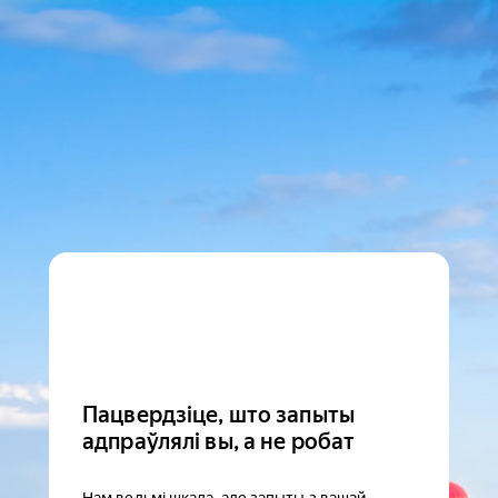
Пацвердзіце, што запыты
адпраўлялі вы, а не робат