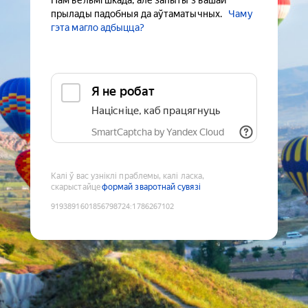
Нам вельмі шкада, але запыты з вашай
прылады падобныя да аўтаматычных.
Чаму
гэта магло адбыцца?
Я не робат
Націсніце, каб працягнуць
SmartCaptcha by Yandex Cloud
Калі ў вас узніклі праблемы, калі ласка,
скарыстайце
формай зваротнай сувязі
9193891601856798724
:
1786267102