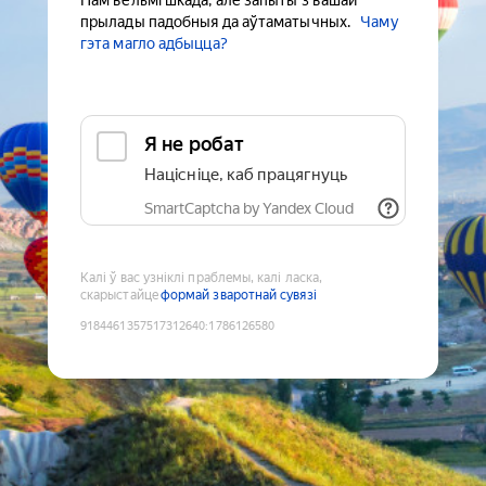
Нам вельмі шкада, але запыты з вашай
прылады падобныя да аўтаматычных.
Чаму
гэта магло адбыцца?
Я не робат
Націсніце, каб працягнуць
SmartCaptcha by Yandex Cloud
Калі ў вас узніклі праблемы, калі ласка,
скарыстайце
формай зваротнай сувязі
9184461357517312640
:
1786126580