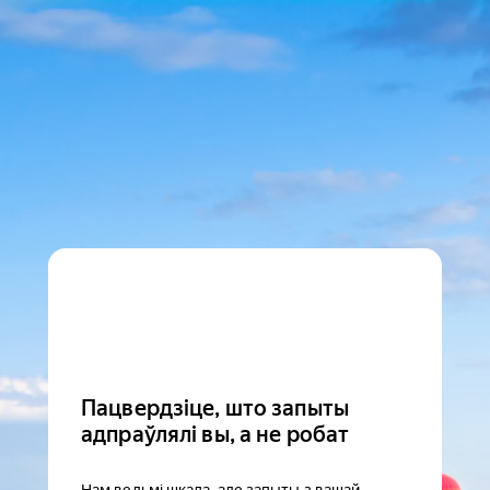
Пацвердзіце, што запыты
адпраўлялі вы, а не робат