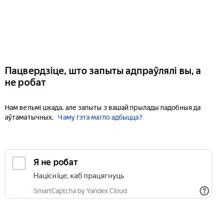
Пацвердзіце, што запыты адпраўлялі вы, а
не робат
Нам вельмі шкада, але запыты з вашай прылады падобныя да
аўтаматычных.
Чаму гэта магло адбыцца?
Я не робат
Націсніце, каб працягнуць
SmartCaptcha by Yandex Cloud