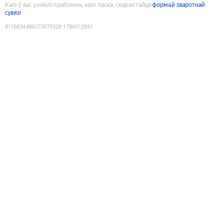
Калі ў вас узніклі праблемы, калі ласка, скарыстайце
формай зваротнай
сувязі
9176834488272075328
:
1786012931