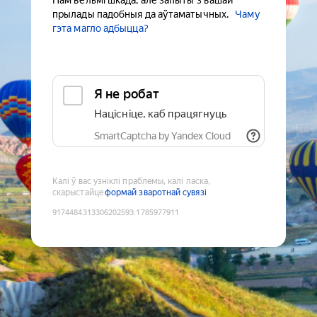
Нам вельмі шкада, але запыты з вашай
прылады падобныя да аўтаматычных.
Чаму
гэта магло адбыцца?
Я не робат
Націсніце, каб працягнуць
SmartCaptcha by Yandex Cloud
Калі ў вас узніклі праблемы, калі ласка,
скарыстайце
формай зваротнай сувязі
9174484313306202593
:
1785977911