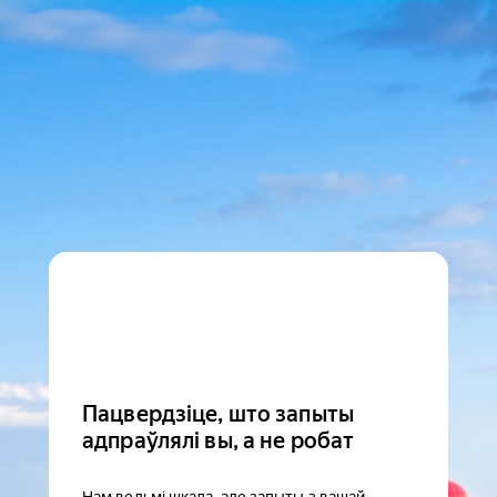
Пацвердзіце, што запыты
адпраўлялі вы, а не робат