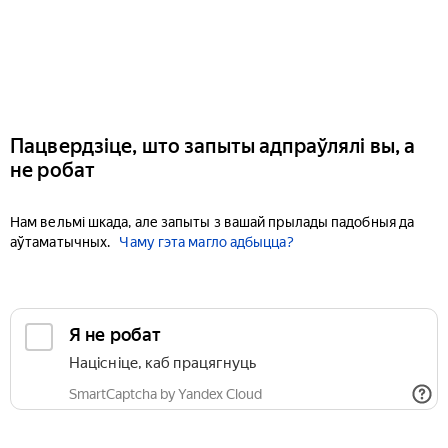
Пацвердзіце, што запыты адпраўлялі вы, а
не робат
Нам вельмі шкада, але запыты з вашай прылады падобныя да
аўтаматычных.
Чаму гэта магло адбыцца?
Я не робат
Націсніце, каб працягнуць
SmartCaptcha by Yandex Cloud