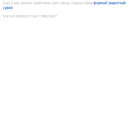
Калі ў вас узніклі праблемы, калі ласка, скарыстайце
формай зваротнай
сувязі
9181041906082311342
:
1786075627