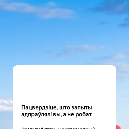
Пацвердзіце, што запыты
адпраўлялі вы, а не робат