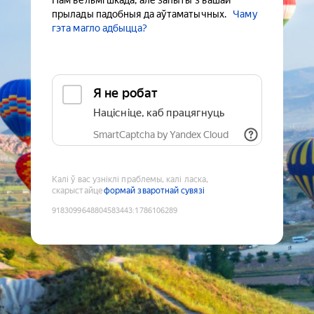
Нам вельмі шкада, але запыты з вашай
прылады падобныя да аўтаматычных.
Чаму
гэта магло адбыцца?
Я не робат
Націсніце, каб працягнуць
SmartCaptcha by Yandex Cloud
Калі ў вас узніклі праблемы, калі ласка,
скарыстайце
формай зваротнай сувязі
9183099648804583443
:
1786106289