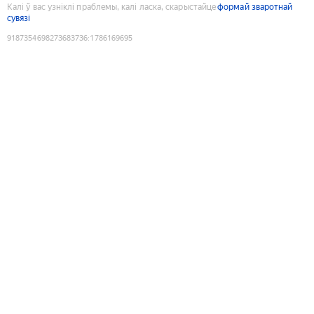
Калі ў вас узніклі праблемы, калі ласка, скарыстайце
формай зваротнай
сувязі
9187354698273683736
:
1786169695