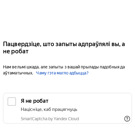
Пацвердзіце, што запыты адпраўлялі вы, а
не робат
Нам вельмі шкада, але запыты з вашай прылады падобныя да
аўтаматычных.
Чаму гэта магло адбыцца?
Я не робат
Націсніце, каб працягнуць
SmartCaptcha by Yandex Cloud