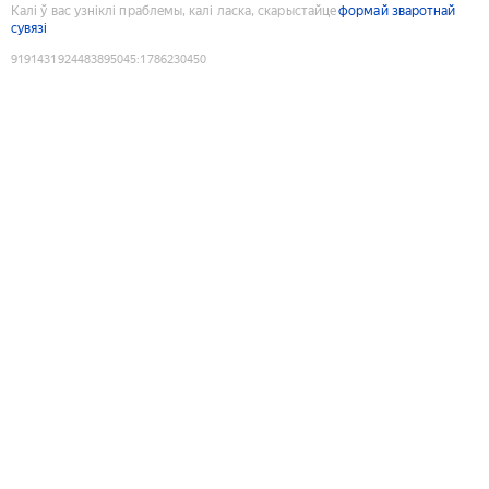
Калі ў вас узніклі праблемы, калі ласка, скарыстайце
формай зваротнай
сувязі
9191431924483895045
:
1786230450