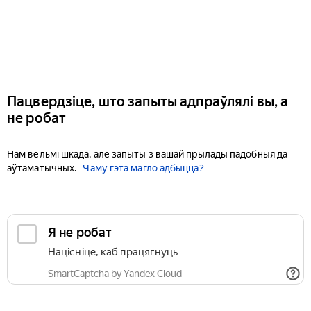
Пацвердзіце, што запыты адпраўлялі вы, а
не робат
Нам вельмі шкада, але запыты з вашай прылады падобныя да
аўтаматычных.
Чаму гэта магло адбыцца?
Я не робат
Націсніце, каб працягнуць
SmartCaptcha by Yandex Cloud