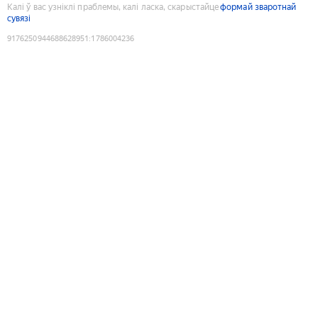
Калі ў вас узніклі праблемы, калі ласка, скарыстайце
формай зваротнай
сувязі
9176250944688628951
:
1786004236