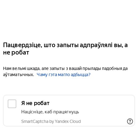
Пацвердзіце, што запыты адпраўлялі вы, а
не робат
Нам вельмі шкада, але запыты з вашай прылады падобныя да
аўтаматычных.
Чаму гэта магло адбыцца?
Я не робат
Націсніце, каб працягнуць
SmartCaptcha by Yandex Cloud