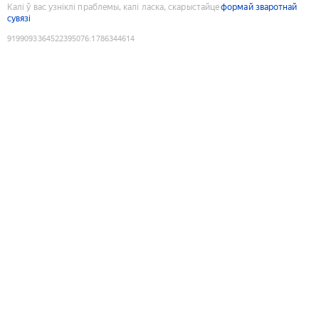
Калі ў вас узніклі праблемы, калі ласка, скарыстайце
формай зваротнай
сувязі
9199093364522395076
:
1786344614