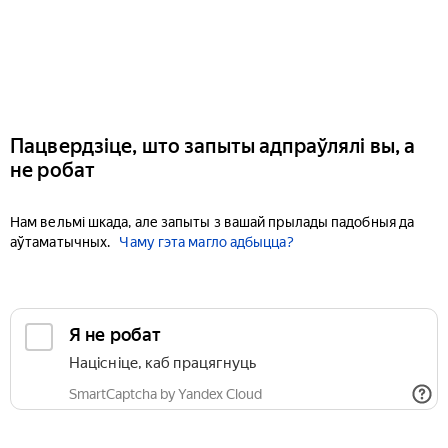
Пацвердзіце, што запыты адпраўлялі вы, а
не робат
Нам вельмі шкада, але запыты з вашай прылады падобныя да
аўтаматычных.
Чаму гэта магло адбыцца?
Я не робат
Націсніце, каб працягнуць
SmartCaptcha by Yandex Cloud