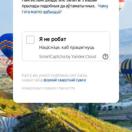
Нам вельмі шкада, але запыты з вашай
прылады падобныя да аўтаматычных.
Чаму
гэта магло адбыцца?
Я не робат
Націсніце, каб працягнуць
SmartCaptcha by Yandex Cloud
Калі ў вас узніклі праблемы, калі ласка,
скарыстайце
формай зваротнай сувязі
9186823506111928600
:
1786161779