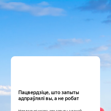
Пацвердзіце, што запыты
адпраўлялі вы, а не робат