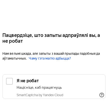
Пацвердзіце, што запыты адпраўлялі вы, а
не робат
Нам вельмі шкада, але запыты з вашай прылады падобныя да
аўтаматычных.
Чаму гэта магло адбыцца?
Я не робат
Націсніце, каб працягнуць
SmartCaptcha by Yandex Cloud