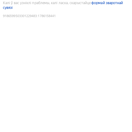
Калі ў вас узніклі праблемы, калі ласка, скарыстайце
формай зваротнай
сувязі
9186599503301229483
:
1786158441