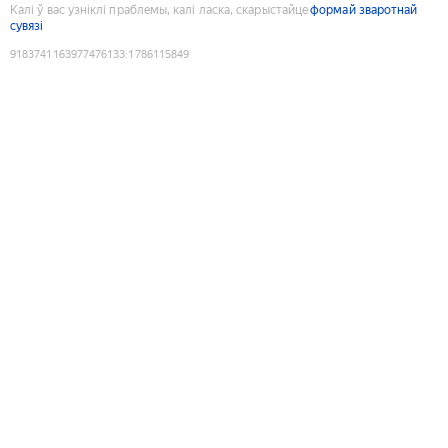
Калі ў вас узніклі праблемы, калі ласка, скарыстайце
формай зваротнай
сувязі
9183741163977476133
:
1786115849