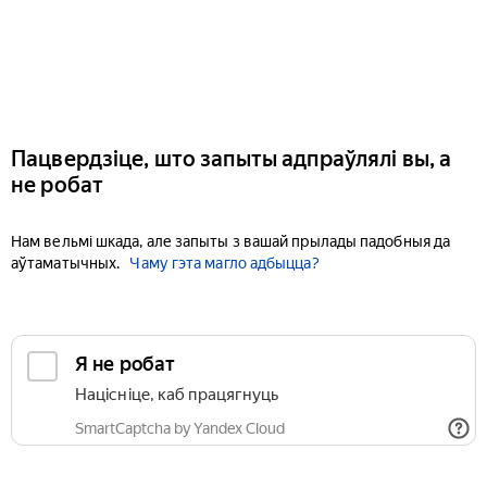
Пацвердзіце, што запыты адпраўлялі вы, а
не робат
Нам вельмі шкада, але запыты з вашай прылады падобныя да
аўтаматычных.
Чаму гэта магло адбыцца?
Я не робат
Націсніце, каб працягнуць
SmartCaptcha by Yandex Cloud