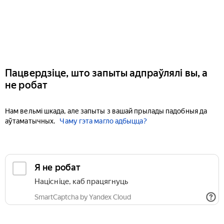
Пацвердзіце, што запыты адпраўлялі вы, а
не робат
Нам вельмі шкада, але запыты з вашай прылады падобныя да
аўтаматычных.
Чаму гэта магло адбыцца?
Я не робат
Націсніце, каб працягнуць
SmartCaptcha by Yandex Cloud