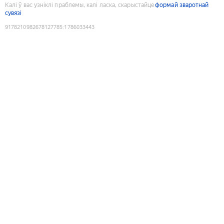
Калі ў вас узніклі праблемы, калі ласка, скарыстайце
формай зваротнай
сувязі
9178210982678127785
:
1786033443