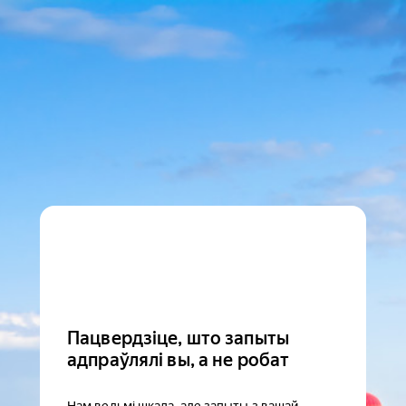
Пацвердзіце, што запыты
адпраўлялі вы, а не робат