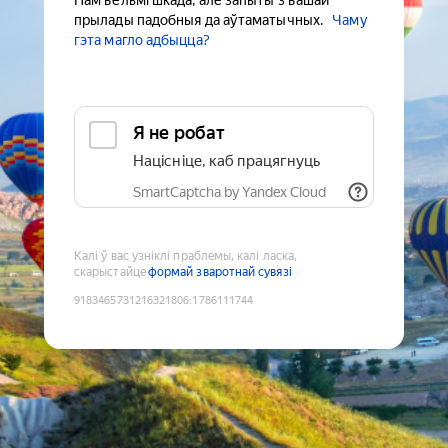
Нам вельмі шкада, але запыты з вашай
прылады падобныя да аўтаматычных.
Чаму
гэта магло адбыцца?
Я не робат
Націсніце, каб працягнуць
SmartCaptcha by Yandex Cloud
Калі ў вас узніклі праблемы, калі ласка,
скарыстайце
формай зваротнай сувязі
9183465731216321806
:
1786111744