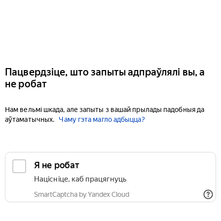
Пацвердзіце, што запыты адпраўлялі вы, а
не робат
Нам вельмі шкада, але запыты з вашай прылады падобныя да
аўтаматычных.
Чаму гэта магло адбыцца?
Я не робат
Націсніце, каб працягнуць
SmartCaptcha by Yandex Cloud