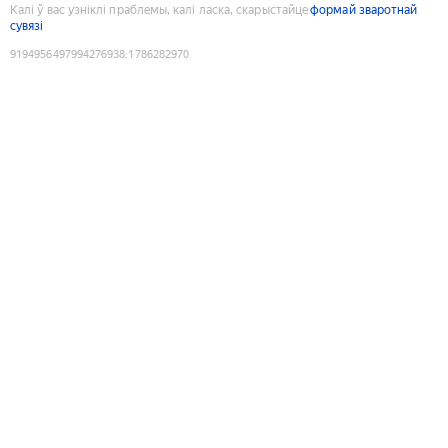
Калі ў вас узніклі праблемы, калі ласка, скарыстайце
формай зваротнай
сувязі
9194956497994276938
:
1786282970