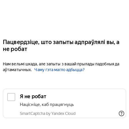
Пацвердзіце, што запыты адпраўлялі вы, а
не робат
Нам вельмі шкада, але запыты з вашай прылады падобныя да
аўтаматычных.
Чаму гэта магло адбыцца?
Я не робат
Націсніце, каб працягнуць
SmartCaptcha by Yandex Cloud