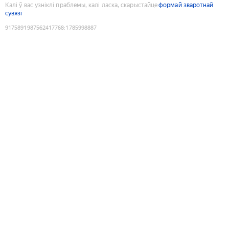
Калі ў вас узніклі праблемы, калі ласка, скарыстайце
формай зваротнай
сувязі
9175891987562417768
:
1785998887