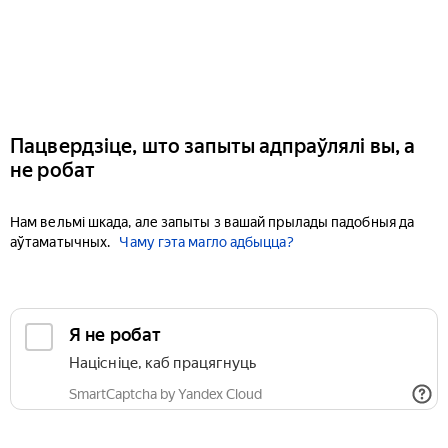
Пацвердзіце, што запыты адпраўлялі вы, а
не робат
Нам вельмі шкада, але запыты з вашай прылады падобныя да
аўтаматычных.
Чаму гэта магло адбыцца?
Я не робат
Націсніце, каб працягнуць
SmartCaptcha by Yandex Cloud