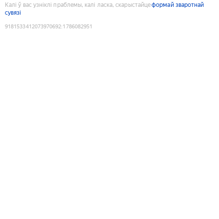
Калі ў вас узніклі праблемы, калі ласка, скарыстайце
формай зваротнай
сувязі
9181533412073970692
:
1786082951