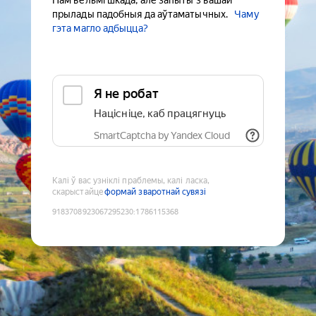
Нам вельмі шкада, але запыты з вашай
прылады падобныя да аўтаматычных.
Чаму
гэта магло адбыцца?
Я не робат
Націсніце, каб працягнуць
SmartCaptcha by Yandex Cloud
Калі ў вас узніклі праблемы, калі ласка,
скарыстайце
формай зваротнай сувязі
9183708923067295230
:
1786115368