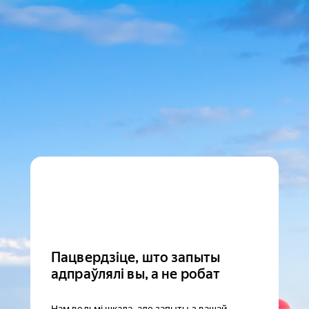
Пацвердзіце, што запыты
адпраўлялі вы, а не робат