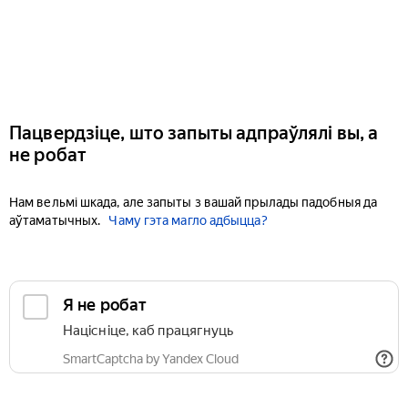
Пацвердзіце, што запыты адпраўлялі вы, а
не робат
Нам вельмі шкада, але запыты з вашай прылады падобныя да
аўтаматычных.
Чаму гэта магло адбыцца?
Я не робат
Націсніце, каб працягнуць
SmartCaptcha by Yandex Cloud