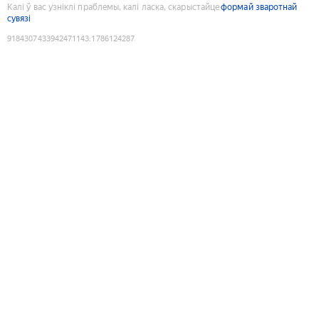
Калі ў вас узніклі праблемы, калі ласка, скарыстайце
формай зваротнай
сувязі
9184307433942471143
:
1786124287