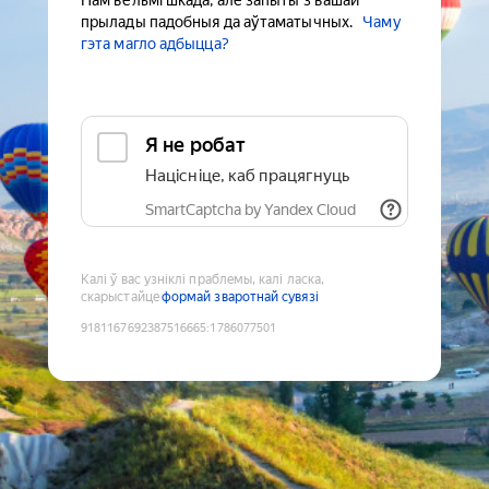
Нам вельмі шкада, але запыты з вашай
прылады падобныя да аўтаматычных.
Чаму
гэта магло адбыцца?
Я не робат
Націсніце, каб працягнуць
SmartCaptcha by Yandex Cloud
Калі ў вас узніклі праблемы, калі ласка,
скарыстайце
формай зваротнай сувязі
9181167692387516665
:
1786077501