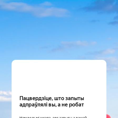
Пацвердзіце, што запыты
адпраўлялі вы, а не робат