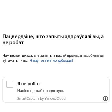
Пацвердзіце, што запыты адпраўлялі вы, а
не робат
Нам вельмі шкада, але запыты з вашай прылады падобныя да
аўтаматычных.
Чаму гэта магло адбыцца?
Я не робат
Націсніце, каб працягнуць
SmartCaptcha by Yandex Cloud