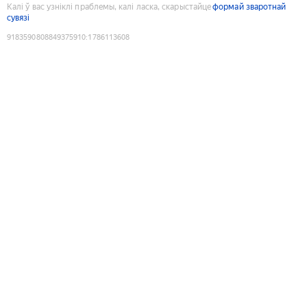
Калі ў вас узніклі праблемы, калі ласка, скарыстайце
формай зваротнай
сувязі
9183590808849375910
:
1786113608