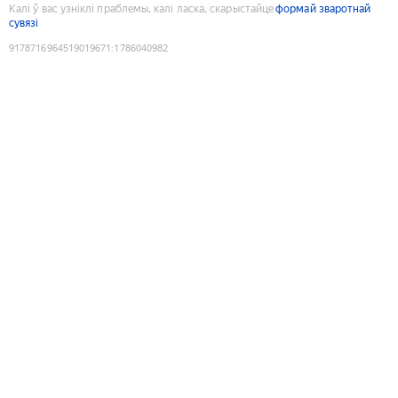
Калі ў вас узніклі праблемы, калі ласка, скарыстайце
формай зваротнай
сувязі
9178716964519019671
:
1786040982