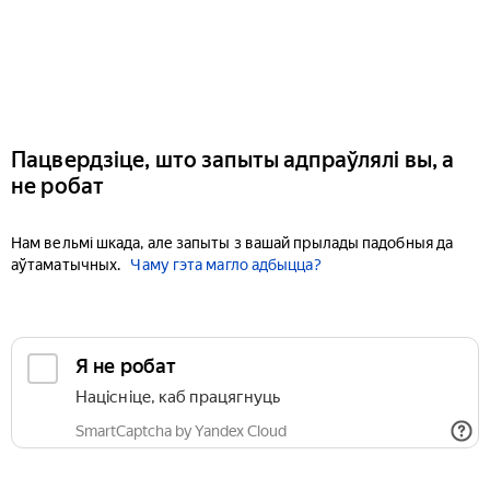
Пацвердзіце, што запыты адпраўлялі вы, а
не робат
Нам вельмі шкада, але запыты з вашай прылады падобныя да
аўтаматычных.
Чаму гэта магло адбыцца?
Я не робат
Націсніце, каб працягнуць
SmartCaptcha by Yandex Cloud