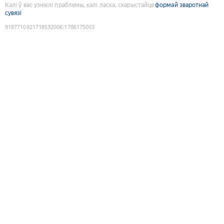
Калі ў вас узніклі праблемы, калі ласка, скарыстайце
формай зваротнай
сувязі
9187710921718532006
:
1786175003