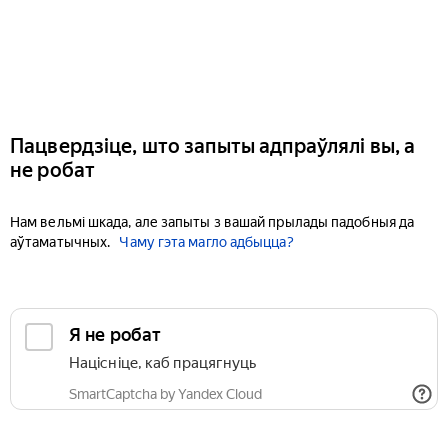
Пацвердзіце, што запыты адпраўлялі вы, а
не робат
Нам вельмі шкада, але запыты з вашай прылады падобныя да
аўтаматычных.
Чаму гэта магло адбыцца?
Я не робат
Націсніце, каб працягнуць
SmartCaptcha by Yandex Cloud