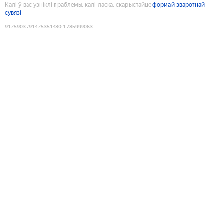
Калі ў вас узніклі праблемы, калі ласка, скарыстайце
формай зваротнай
сувязі
9175903791475351430
:
1785999063