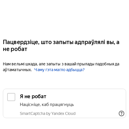
Пацвердзіце, што запыты адпраўлялі вы, а
не робат
Нам вельмі шкада, але запыты з вашай прылады падобныя да
аўтаматычных.
Чаму гэта магло адбыцца?
Я не робат
Націсніце, каб працягнуць
SmartCaptcha by Yandex Cloud