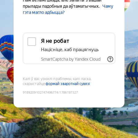
Нам вельмі шкада, але запыты з вашай
прылады падобныя да аўтаматычных.
Чаму
гэта магло адбыцца?
Я не робат
Націсніце, каб працягнуць
SmartCaptcha by Yandex Cloud
Калі ў вас узніклі праблемы, калі ласка,
скарыстайце
формай зваротнай сувязі
9189209102747496774
:
1786197327