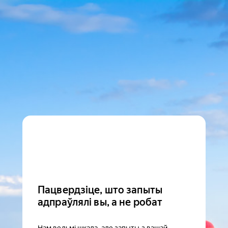
Пацвердзіце, што запыты
адпраўлялі вы, а не робат