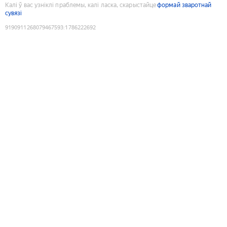
Калі ў вас узніклі праблемы, калі ласка, скарыстайце
формай зваротнай
сувязі
9190911268079467593
:
1786222692