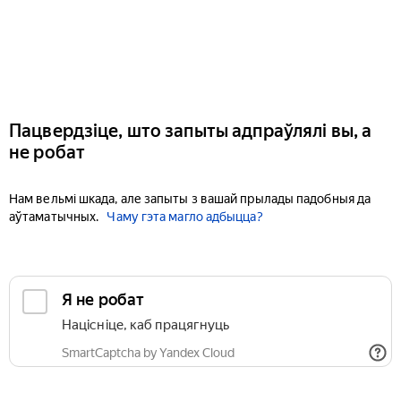
Пацвердзіце, што запыты адпраўлялі вы, а
не робат
Нам вельмі шкада, але запыты з вашай прылады падобныя да
аўтаматычных.
Чаму гэта магло адбыцца?
Я не робат
Націсніце, каб працягнуць
SmartCaptcha by Yandex Cloud