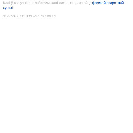
Калі ў вас узніклі праблемы, калі ласка, скарыстайце
формай зваротнай
сувязі
9175224387310139379
:
1785988939