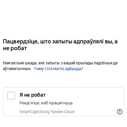
Пацвердзіце, што запыты адпраўлялі вы, а
не робат
Нам вельмі шкада, але запыты з вашай прылады падобныя да
аўтаматычных.
Чаму гэта магло адбыцца?
Я не робат
Націсніце, каб працягнуць
SmartCaptcha by Yandex Cloud