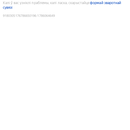
Калі ў вас узніклі праблемы, калі ласка, скарыстайце
формай зваротнай
сувязі
9180305176786650196
:
1786064649