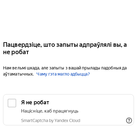
Пацвердзіце, што запыты адпраўлялі вы, а
не робат
Нам вельмі шкада, але запыты з вашай прылады падобныя да
аўтаматычных.
Чаму гэта магло адбыцца?
Я не робат
Націсніце, каб працягнуць
SmartCaptcha by Yandex Cloud