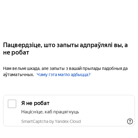
Пацвердзіце, што запыты адпраўлялі вы, а
не робат
Нам вельмі шкада, але запыты з вашай прылады падобныя да
аўтаматычных.
Чаму гэта магло адбыцца?
Я не робат
Націсніце, каб працягнуць
SmartCaptcha by Yandex Cloud