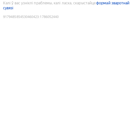
Калі ў вас узніклі праблемы, калі ласка, скарыстайце
формай зваротнай
сувязі
9179485854530460423
:
1786052440