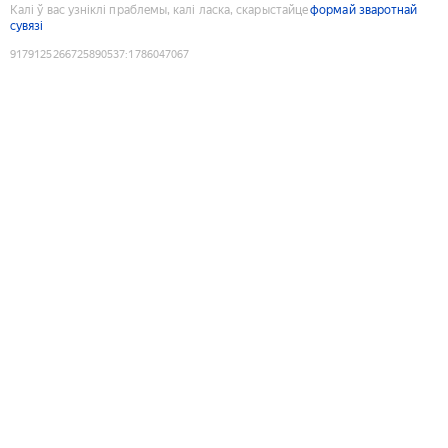
Калі ў вас узніклі праблемы, калі ласка, скарыстайце
формай зваротнай
сувязі
9179125266725890537
:
1786047067