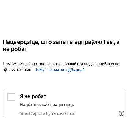
Пацвердзіце, што запыты адпраўлялі вы, а
не робат
Нам вельмі шкада, але запыты з вашай прылады падобныя да
аўтаматычных.
Чаму гэта магло адбыцца?
Я не робат
Націсніце, каб працягнуць
SmartCaptcha by Yandex Cloud