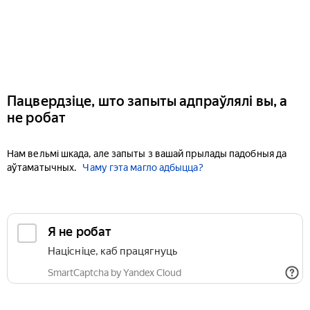
Пацвердзіце, што запыты адпраўлялі вы, а
не робат
Нам вельмі шкада, але запыты з вашай прылады падобныя да
аўтаматычных.
Чаму гэта магло адбыцца?
Я не робат
Націсніце, каб працягнуць
SmartCaptcha by Yandex Cloud