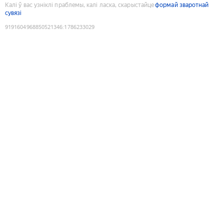
Калі ў вас узніклі праблемы, калі ласка, скарыстайце
формай зваротнай
сувязі
9191604968850521346
:
1786233029