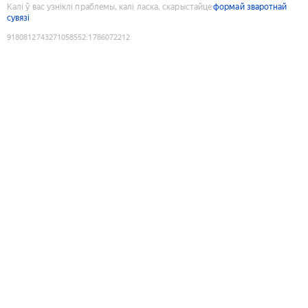
Калі ў вас узніклі праблемы, калі ласка, скарыстайце
формай зваротнай
сувязі
9180812743271058552
:
1786072212