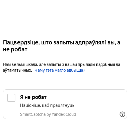
Пацвердзіце, што запыты адпраўлялі вы, а
не робат
Нам вельмі шкада, але запыты з вашай прылады падобныя да
аўтаматычных.
Чаму гэта магло адбыцца?
Я не робат
Націсніце, каб працягнуць
SmartCaptcha by Yandex Cloud